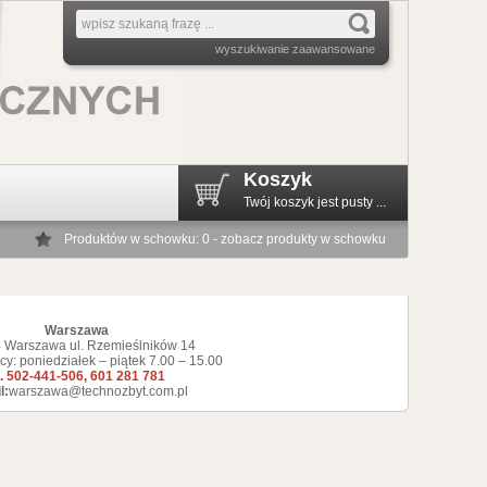
wyszukiwanie zaawansowane
Koszyk
Twój koszyk jest pusty ...
Produktów w schowku: 0 - zobacz produkty w schowku
Warszawa
 Warszawa ul. Rzemieślników 14
cy: poniedziałek – piątek 7.00 – 15.00
l. 502-441-506, 601 281 781
l:
warszawa@technozbyt.com.pl