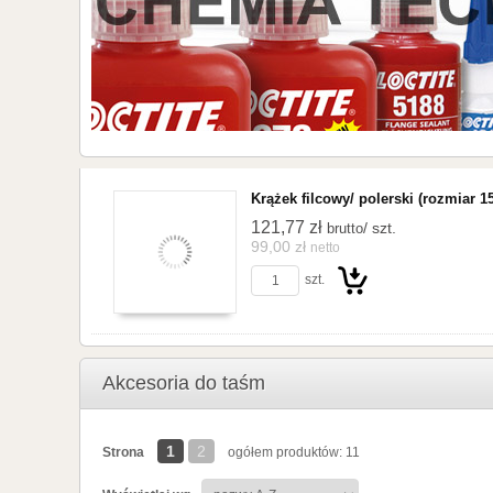
Krążek filcowy/ polerski (rozmiar 
121,77 zł
/ szt.
brutto
99,00 zł
netto
szt.
Do
Akcesoria do taśm
1
2
Strona
ogółem produktów: 11