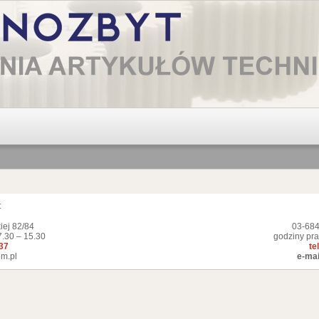
:
iej 82/84
03-684
7.30 – 15.30
godziny pra
337
te
m.pl
e-mai