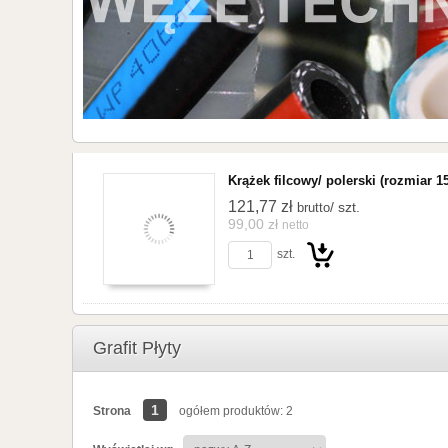
Krążek filcowy/ polerski (rozmiar 
121,77 zł
/ szt.
brutto
99,00 zł
netto
szt.
Do
Grafit Płyty
1
Strona
ogółem produktów: 2