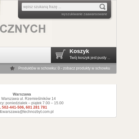
wyszukiwanie zaawansowane
Koszyk
Twój koszyk jest pusty ...
Produktów w schowku: 0 - zobacz produkty w schowku
Warszawa
 Warszawa ul. Rzemieślników 14
cy: poniedziałek – piątek 7.00 – 15.00
l. 502-441-506, 601 281 781
l:
warszawa@technozbyt.com.pl