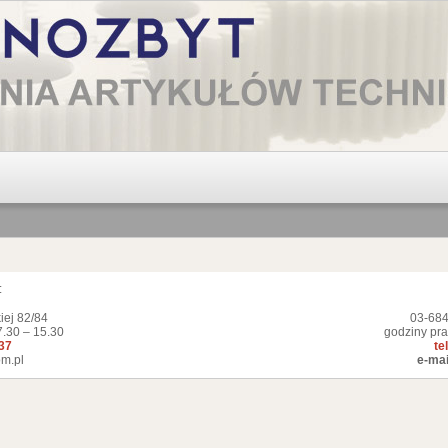
:
iej 82/84
03-684
7.30 – 15.30
godziny pra
337
te
m.pl
e-mai