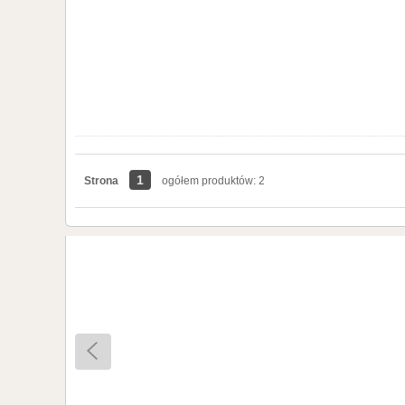
1
Strona
ogółem produktów: 2
POLIAMID LFX PRĘT OLEJOODPORNY średnica 100