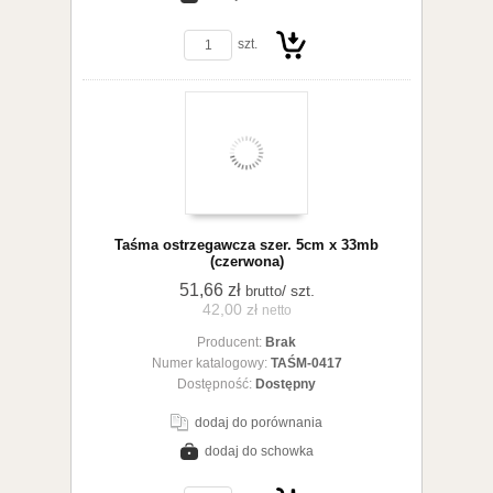
zobacz szczegóły
szt.
Do
Taśma ostrzegawcza szer. 5cm x 33mb
(czerwona)
51,66 zł
/ szt.
brutto
42,00 zł
netto
Producent:
Brak
koszyka
Numer katalogowy:
TAŚM-0417
Dostępność:
Dostępny
dodaj do porównania
dodaj do schowka