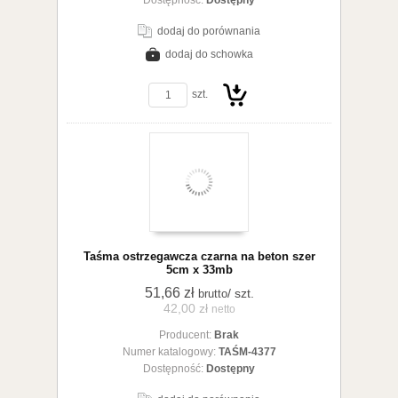
Dostępność:
Dostępny
dodaj do porównania
dodaj do schowka
zobacz szczegóły
szt.
Do
Taśma ostrzegawcza czarna na beton szer
5cm x 33mb
51,66 zł
/ szt.
brutto
42,00 zł
netto
Producent:
Brak
koszyka
Numer katalogowy:
TAŚM-4377
Dostępność:
Dostępny