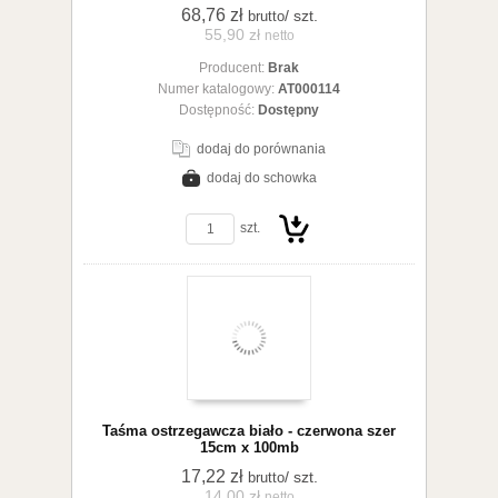
68,76 zł
/ szt.
brutto
55,90 zł
netto
Producent:
Brak
koszyka
Numer katalogowy:
AT000114
Dostępność:
Dostępny
dodaj do porównania
dodaj do schowka
zobacz szczegóły
szt.
Do
Taśma ostrzegawcza biało - czerwona szer
15cm x 100mb
17,22 zł
/ szt.
brutto
14,00 zł
netto