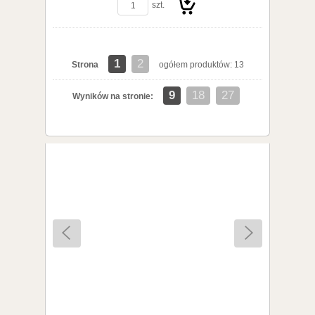
szt.
1
2
Strona
ogółem produktów: 13
Do
9
18
27
Wyników na stronie:
koszyka
PVC PRĘT średnica 100,0mm (długość 100cm) (sza
441,57 zł
/ mb.
brutto
359,00 zł
netto