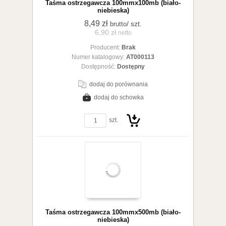
Taśma ostrzegawcza 100mmx100mb (biało-
niebieska)
8,49 zł
/ szt.
brutto
6,90 zł
netto
Producent:
Brak
koszyka
Numer katalogowy:
AT000113
Dostępność:
Dostępny
dodaj do porównania
dodaj do schowka
zobacz szczegóły
szt.
Do
Taśma ostrzegawcza 100mmx500mb (biało-
niebieska)