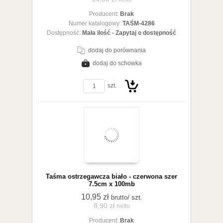
Producent:
Brak
koszyka
Numer katalogowy:
TAŚM-4286
Dostępność:
Mała ilość - Zapytaj o dostępność
dodaj do porównania
dodaj do schowka
zobacz szczegóły
szt.
Do
Taśma ostrzegawcza biało - czerwona szer
7.5cm x 100mb
10,95 zł
/ szt.
brutto
8,90 zł
netto
Producent:
Brak