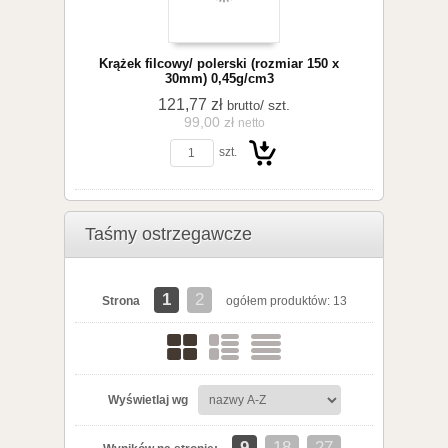
Krążek filcowy/ polerski (rozmiar 150 x
30mm) 0,45g/cm3
121,77 zł
/ szt.
brutto
99,00 zł
netto
szt.
koszyka
Taśmy ostrzegawcze
Do
1
2
Strona
ogółem produktów: 13
Wyświetlaj wg
koszyka
9
18
27