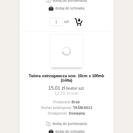
dodaj do porównania
dodaj do schowka
zobacz szczegóły
szt.
Do
Taśma ostrzegawcza szer. 10cm x 100mb
(żółta)
15,01 zł
/ szt.
brutto
12,20 zł
netto
Producent:
Brak
koszyka
Numer katalogowy:
TAŚM-6013
Dostępność:
Dostępny
dodaj do porównania
dodaj do schowka