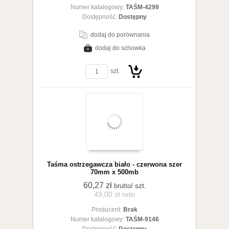
koszyka
Numer katalogowy:
TAŚM-4299
Dostępność:
Dostępny
dodaj do porównania
dodaj do schowka
zobacz szczegóły
szt.
Do
Taśma ostrzegawcza biało - czerwona szer
70mm x 500mb
60,27 zł
/ szt.
brutto
49,00 zł
netto
Producent:
Brak
koszyka
Numer katalogowy:
TAŚM-9146