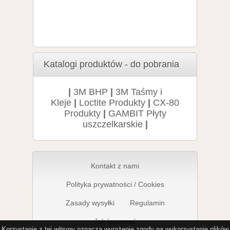
SCAPA PIB 2501 Taśma izolacyjna samowulkanizuj
31,86 zł
/ szt.
brutto
25,90 zł
netto
Katalogi produktów - do pobrania
|
3M BHP
|
3M Taśmy i
Kleje
|
Loctite Produkty
|
CX-80
Produkty
|
GAMBIT Płyty
uszczelkarskie
|
Kontakt z nami
Polityka prywatności / Cookies
Zasady wysyłki
Regulamin
Jak kupować
Korzystanie z tej witryny oznacza wyrażenie zgody na wykorzystanie plików