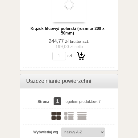
Krążek filcowy/ polerski (rozmiar 200 x
50mm)
244,77 zł
/ szt.
brutto
199,00 zł
netto
szt.
koszyka
Uszczelnianie powierzchni
Do
1
Strona
ogółem produktów: 7
Wyświetlaj wg