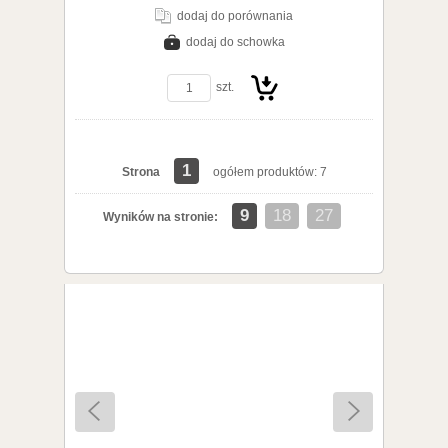
dodaj do porównania
dodaj do schowka
szt.
1
Strona
ogółem produktów: 7
Do
9
18
27
Wyników na stronie:
koszyka