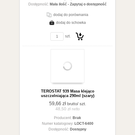
Dostępność:
Mała ilość - Zapytaj o dostępność
dodaj do porównania
dodaj do schowka
zobacz szczegóły
szt.
Do
TEROSTAT 939 Masa klejąco
uszczelniająca 290ml (szary)
59,66 zł
/ szt.
brutto
48,50 zł
netto
Producent:
Brak
koszyka
Numer katalogowy:
LOCT-6400
Dostępność:
Dostępny