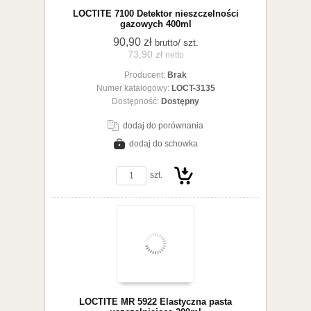
LOCTITE 7100 Detektor nieszczelności
gazowych 400ml
90,90 zł
/ szt.
brutto
73,90 zł
netto
Producent:
Brak
koszyka
Numer katalogowy:
LOCT-3135
Dostępność:
Dostępny
dodaj do porównania
dodaj do schowka
zobacz szczegóły
szt.
Do
LOCTITE MR 5922 Elastyczna pasta