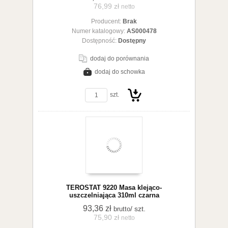
76,99 zł
netto
Producent:
Brak
koszyka
Numer katalogowy:
AS000478
Dostępność:
Dostępny
dodaj do porównania
dodaj do schowka
zobacz szczegóły
szt.
Do
TEROSTAT 9220 Masa klejąco-
uszczelniająca 310ml czarna
93,36 zł
/ szt.
brutto
75,90 zł
netto