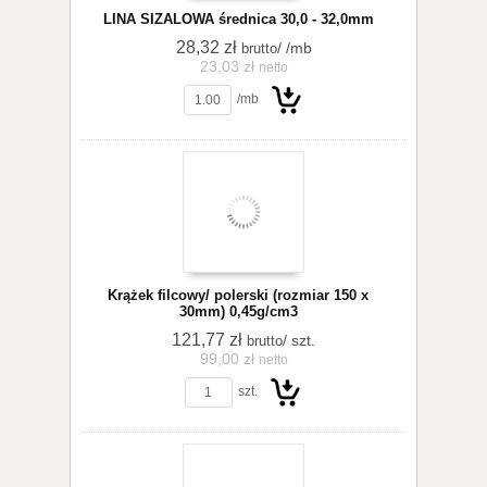
LINA SIZALOWA średnica 30,0 - 32,0mm
28,32 zł
/ /mb
brutto
23,03 zł
netto
/mb
Do
Krążek filcowy/ polerski (rozmiar 150 x
30mm) 0,45g/cm3
121,77 zł
/ szt.
brutto
99,00 zł
netto
szt.
koszyka
Do