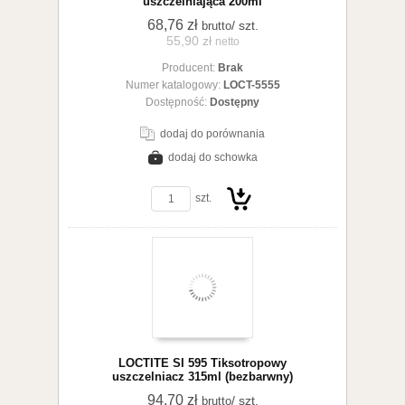
uszczelniająca 200ml
68,76 zł
/ szt.
brutto
55,90 zł
netto
Producent:
Brak
koszyka
Numer katalogowy:
LOCT-5555
Dostępność:
Dostępny
dodaj do porównania
dodaj do schowka
zobacz szczegóły
szt.
Do
LOCTITE SI 595 Tiksotropowy
uszczelniacz 315ml (bezbarwny)
94,70 zł
/ szt.
brutto