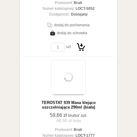
Producent:
Brak
koszyka
Numer katalogowy:
LOCT-5052
Dostępność:
Dostępny
dodaj do porównania
dodaj do schowka
zobacz szczegóły
szt.
Do
TEROSTAT 939 Masa klejąco
uszczelniająca 290ml (biała)
59,66 zł
/ szt.
brutto
48,50 zł
netto
Producent:
Brak
koszyka
Numer katalogowy:
LOCT-1777