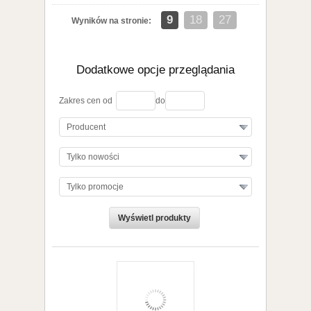
koszyka
9
18
27
Wyników na stronie:
Dodatkowe opcje przeglądania
Zakres cen od
do
Producent
Tylko nowości
Tylko promocje
zobacz szczegóły