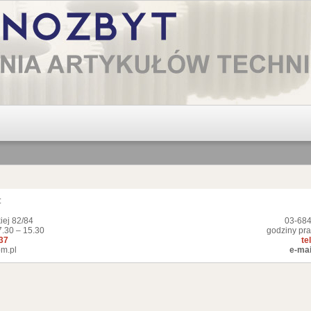
:
iej 82/84
03-684
7.30 – 15.30
godziny pra
337
te
m.pl
e-mai