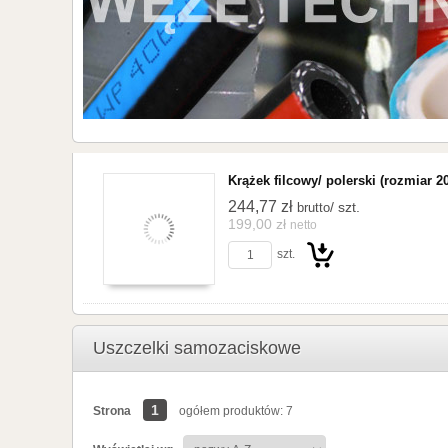
Krążek filcowy/ polerski (rozmiar 
244,77 zł
/ szt.
brutto
199,00 zł
netto
szt.
Do
Uszczelki samozaciskowe
1
Strona
ogółem produktów: 7