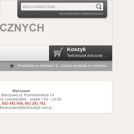
wyszukiwanie zaawansowane
Koszyk
Twój koszyk jest pusty ...
Produktów w schowku: 0 - zobacz produkty w schowku
Warszawa
 Warszawa ul. Rzemieślników 14
cy: poniedziałek – piątek 7.00 – 15.00
l. 502-441-506, 601 281 781
l:
warszawa@technozbyt.com.pl