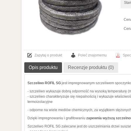
Sta
Cena
koszyka
Cena
Zapytaj o produkt
Poleć znajomemu
Spec
Opis produktu
Recenzje produktu (0)
Szczeliwo ROFIL SG
jest impregnowanym szczeliwem spoczynko
- szczeliwo wykazuje dobrą odporność na wysoką temperaturę 
- szczeliwo charakteryzuje się niepalnością i wykazuje właściwoś
termoizolacyjne
- odporne na wiele mediów chemicznych, za wyjątkiem stężonyc
Dzięki impregnowaniu i grafitowaniu
zapewnia wyższą szczelno
Szczeliwo ROFIL SG zalecane jest do uszczelniania drzwi suszar