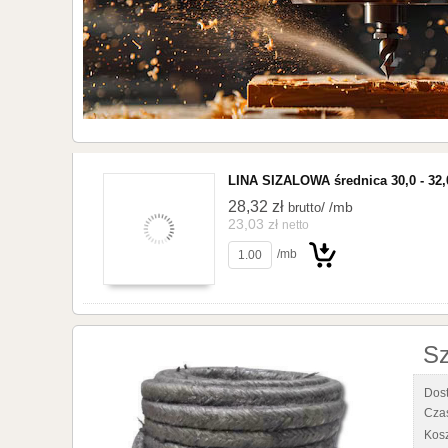
LINA SIZALOWA średnica 30,0 - 3
28,32 zł
/ /mb
brutto
23,03 zł
netto
/mb
Do
Sz
Dos
Czas
Kosz