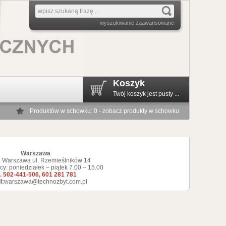
wyszukiwanie zaawansowane
Koszyk
Twój koszyk jest pusty ...
Produktów w schowku: 0 - zobacz produkty w schowku
Warszawa
 Warszawa ul. Rzemieślników 14
cy: poniedziałek – piątek 7.00 – 15.00
l. 502-441-506, 601 281 781
l:
warszawa@technozbyt.com.pl