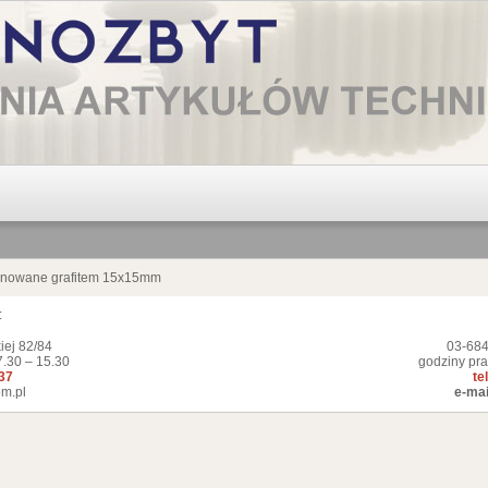
gnowane grafitem 15x15mm
:
iej 82/84
03-684
7.30 – 15.30
godziny pra
337
te
m.pl
e-mai