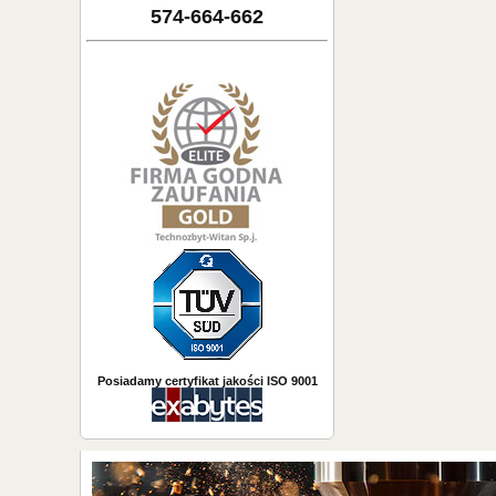
574-664-662
Posiadamy certyfikat jakości ISO 9001