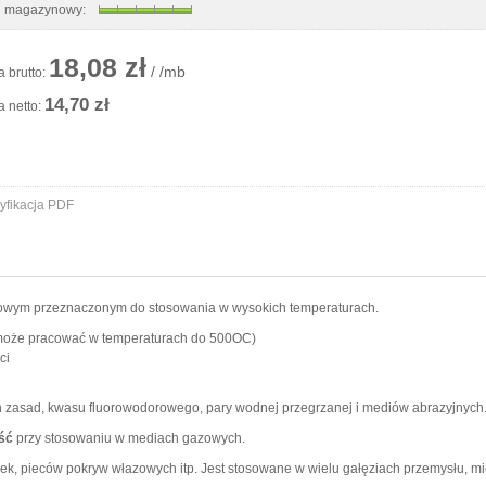
n magazynowy:
18,08 zł
/ /mb
 brutto:
14,70 zł
 netto:
yfikacja PDF
wym przeznaczonym do stosowania w wysokich temperaturach.
(może pracować w temperaturach do 500OC)
ci
h zasad, kwasu fluorowodorowego, pary wodnej przegrzanej i mediów abrazyjnych
ść
przy stosowaniu w mediach gazowych.
ek, pieców pokryw włazowych itp. Jest stosowane w wielu gałęziach przemysłu, mi