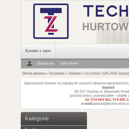
Kontakt z nami
Zaloguj się
Załóż konto
Strona główna
»
Szczeliwa
»
Szklane
»
Szczeliwo SZKLANE impre
Zapraszamy również na zakupy do naszych sklepów stacjonarnych
Gdańsk
80-557 Gdańsk ul. Marynarki Polsk
godziny pracy: poniedziałek – piątek 
tel. 574 664 662, 574 665 
e-mail:
gdansk@technozbyt.co
Kategorie