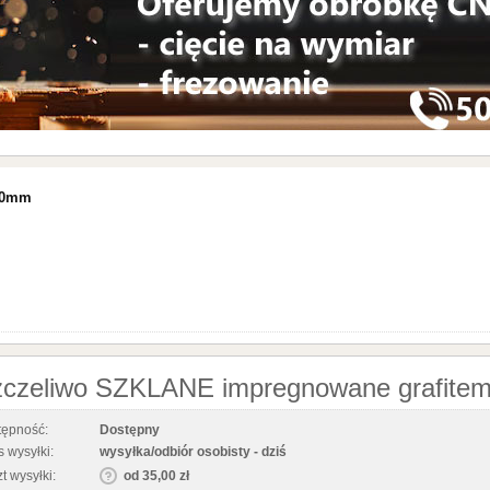
2,0mm
czeliwo SZKLANE impregnowane grafit
tępność:
Dostępny
 wysyłki:
wysyłka/odbiór osobisty - dziś
t wysyłki:
od 35,00 zł